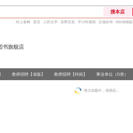
村上春树
莫言
人民文学
东野圭吾
半小时漫画
文城余华
bibi动物园
图书旗舰店
】
教师招聘【省版】
教师招聘【特岗】
事业单位（D类）
努力加载中，请稍后...